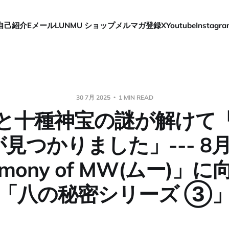
自己紹介
Eメール
LUNMU ショップ
メルマガ登録
X
Youtube
Instagra
30 7月 2025
1 MIN READ
と十種神宝の謎が解けて
見つかりました」--- 8
emony of MW(ムー)」
「八の秘密シリーズ ③