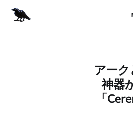
アーク
神器が
「Cer