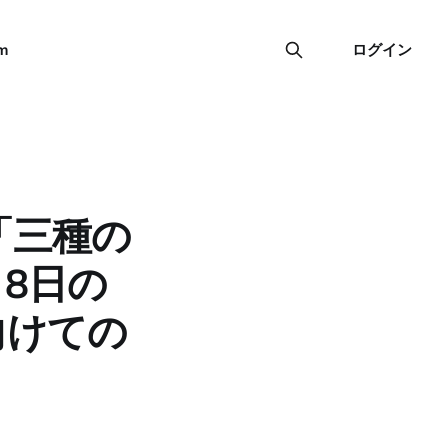
m
「三種の
月8日の
に向けての
」